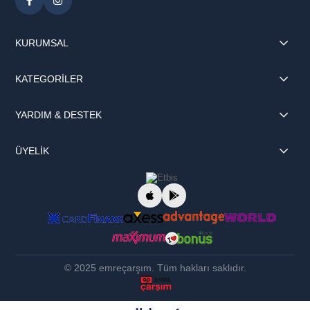
Zaman Erteleme Özelliği:
0-24 Saat
Tambur Aydınlatma:
DC LED
Direkt Su Tahliyesi:
Var
KURUMSAL
Su Tankı Dolu Uyarısı:
Var
Kondenser Temizleme Uyarısı:
Var
KATEGORİLER
Fıltre Temizleme Uyarısı:
Var
Program Sonu Sesli Uyarı:
Var
YARDIM & DESTEK
Çocuk Kilidi:
Var
Pratik Filtre:
Var
ÜYELİK
Programlar
Program-1:
Pamuklular
© 2025 emreçarşım. Tüm hakları saklıdır.
Program-2:
Pamuklu Ekonomik Kurutma
Program-3:
Sentetik