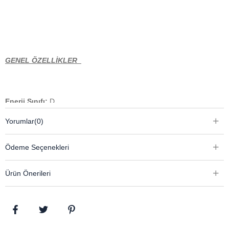
GENEL ÖZELLİKLER
Enerji Sınıfı:
D
Program Sayısı:
15 Programlı
Yorumlar
(0)
Tambur Hacmi (L):
110
Ürün Rengi:
Manhattan Grey
Ödeme Seçenekleri
Ürün Önerileri
Teknolojik Özellikler
IronTouch Teknolojisi:
Var